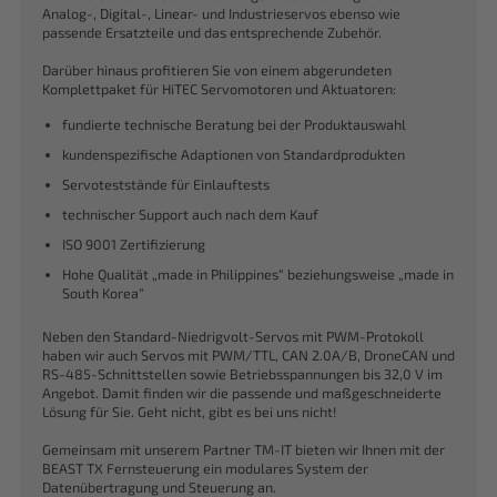
Analog-, Digital-, Linear- und Industrieservos ebenso wie
passende Ersatzteile und das entsprechende Zubehör.
Darüber hinaus profitieren Sie von einem abgerundeten
Komplettpaket für HiTEC Servomotoren und Aktuatoren:
fundierte technische Beratung bei der Produktauswahl
kundenspezifische Adaptionen von Standardprodukten
Servoteststände für Einlauftests
technischer Support auch nach dem Kauf
ISO 9001 Zertifizierung
Hohe Qualität „made in Philippines“ beziehungsweise „made in
South Korea“
Neben den Standard-Niedrigvolt-Servos mit PWM-Protokoll
haben wir auch Servos mit PWM/TTL, CAN 2.0A/B, DroneCAN und
RS-485-Schnittstellen sowie Betriebsspannungen bis 32,0 V im
Angebot. Damit finden wir die passende und maßgeschneiderte
Lösung für Sie. Geht nicht, gibt es bei uns nicht!
Gemeinsam mit unserem Partner TM-IT bieten wir Ihnen mit der
BEAST TX Fernsteuerung ein modulares System der
Datenübertragung und Steuerung an.