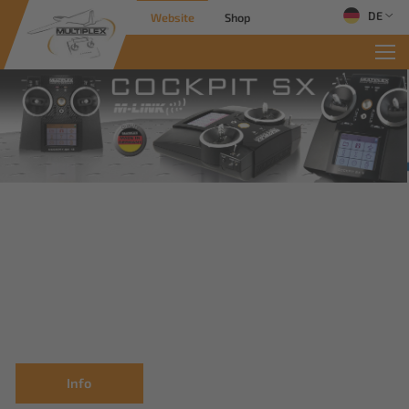
DE
Website
Shop
Commercial Sol
Innovative Lösungen für industrielle
Anwendungen
Mehr erfahren