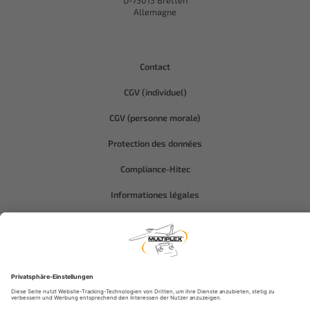
D-75015 Bretten
Allemagne
Contact
CGV (individuel)
CGV (personne morale)
Protection des données
Compliance-Hitec
Informationes légales