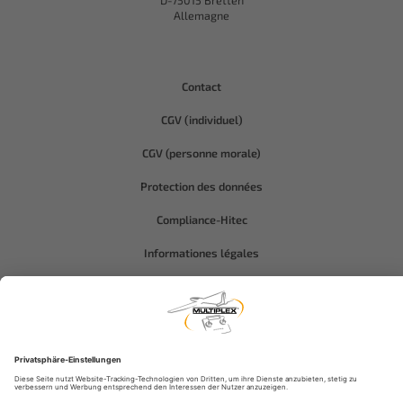
D-75015 Bretten
Allemagne
Contact
CGV (individuel)
CGV (personne morale)
Protection des données
Compliance-Hitec
Informationes légales