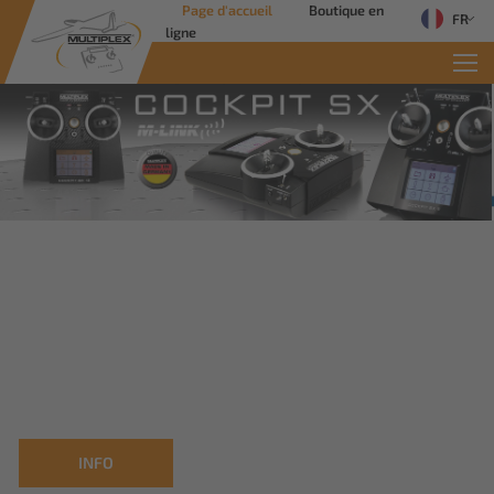
Page d'accueil
Boutique en
FR
ligne
Commercial Soluti
Des solutions innovantes pour les
applications industrielles
Savoir plus