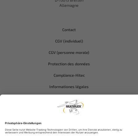
D-75015 Bretten
Allemagne
Contact
CGV (individuel)
CGV (personne morale)
Protection des données
Compliance-Hitec
Informationes légales