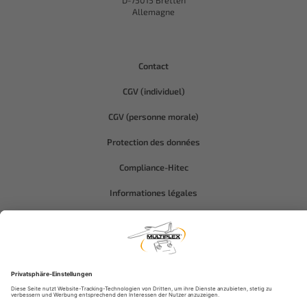
D-75015 Bretten
Allemagne
Contact
CGV (individuel)
CGV (personne morale)
Protection des données
Compliance-Hitec
Informationes légales