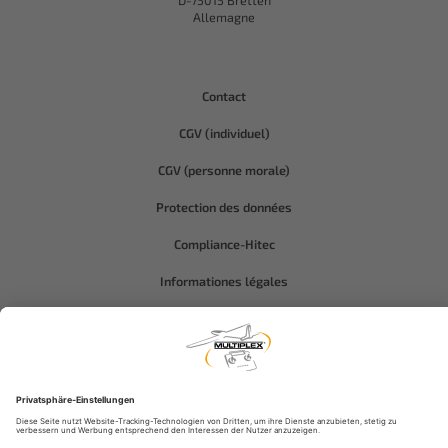
D-75015 Bretten
Allemagne
Contact
CGV (individuel)
CGV (personne morale)
Protection des données
Compliance-Hitec
Informationes légales