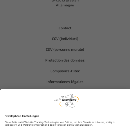
D-75015 Bretten
Allemagne
Contact
CGV (individuel)
CGV (personne morale)
Protection des données
Compliance-Hitec
Informationes légales