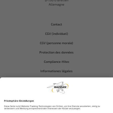
D-75015 Bretten
Allemagne
Contact
CGV (individuel)
CGV (personne morale)
Protection des données
Compliance-Hitec
Informationes légales