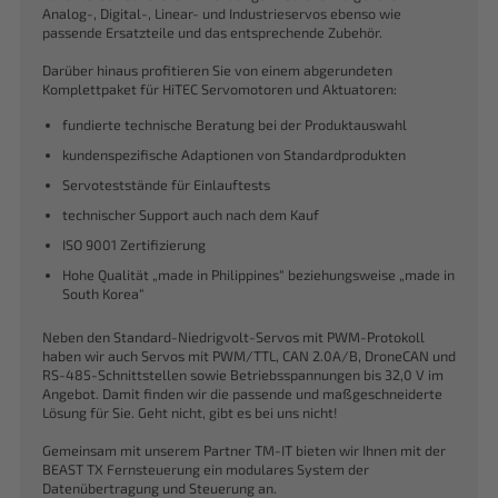
Analog-, Digital-, Linear- und Industrieservos ebenso wie
passende Ersatzteile und das entsprechende Zubehör.
Darüber hinaus profitieren Sie von einem abgerundeten
Komplettpaket für HiTEC Servomotoren und Aktuatoren:
fundierte technische Beratung bei der Produktauswahl
kundenspezifische Adaptionen von Standardprodukten
Servoteststände für Einlauftests
technischer Support auch nach dem Kauf
ISO 9001 Zertifizierung
Hohe Qualität „made in Philippines“ beziehungsweise „made in
South Korea“
Neben den Standard-Niedrigvolt-Servos mit PWM-Protokoll
haben wir auch Servos mit PWM/TTL, CAN 2.0A/B, DroneCAN und
RS-485-Schnittstellen sowie Betriebsspannungen bis 32,0 V im
Angebot. Damit finden wir die passende und maßgeschneiderte
Lösung für Sie. Geht nicht, gibt es bei uns nicht!
Gemeinsam mit unserem Partner TM-IT bieten wir Ihnen mit der
BEAST TX Fernsteuerung ein modulares System der
Datenübertragung und Steuerung an.