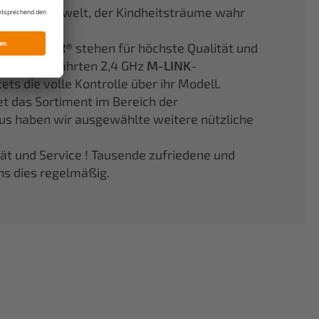
er Modellflugwelt, der Kindheitsträume wahr
aus
ELAPOR®
stehen für höchste Qualität und
Jahren bewährten 2,4 GHz
M-LINK
-
s die volle Kontrolle über ihr Modell.
et das Sortiment im Bereich der
aus haben wir ausgewählte weitere nützliche
tät und Service ! Tausende zufriedene und
ns dies regelmäßig.