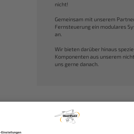
nicht!
Gemeinsam mit unserem Partner 
Fernsteuerung ein modulares S
an.
Wir bieten darüber hinaus spezi
Komponenten aus unserem nicht f
uns gerne danach.
MULTIPLEX