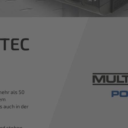
iTEC
ehr als 50
nem
s auch in der
und stehen