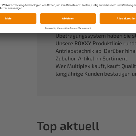
Ein fest etablierter Begriff in d
werden läßt.
Unsere Partikelschaummodelle 
Performance. Mit unserem seit 
Übetragungssystem haben Sie stet
Unsere
ROXXY
Produktlinie rund
Antriebstechnik ab. Darüber hin
Zubehör-Artikel im Sortiment.
Wer Multiplex kauft, kauft Quali
langjährige Kunden bestätigen u
Top aktuell