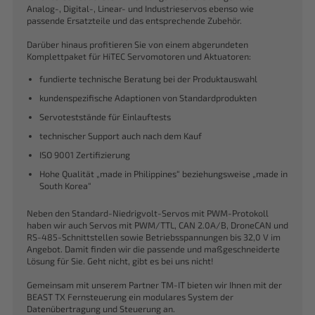
Analog-, Digital-, Linear- und Industrieservos ebenso wie
passende Ersatzteile und das entsprechende Zubehör.
Darüber hinaus profitieren Sie von einem abgerundeten
Komplettpaket für HiTEC Servomotoren und Aktuatoren:
fundierte technische Beratung bei der Produktauswahl
kundenspezifische Adaptionen von Standardprodukten
Servoteststände für Einlauftests
technischer Support auch nach dem Kauf
ISO 9001 Zertifizierung
Hohe Qualität „made in Philippines“ beziehungsweise „made in
South Korea“
Neben den Standard-Niedrigvolt-Servos mit PWM-Protokoll
haben wir auch Servos mit PWM/TTL, CAN 2.0A/B, DroneCAN und
RS-485-Schnittstellen sowie Betriebsspannungen bis 32,0 V im
Angebot. Damit finden wir die passende und maßgeschneiderte
Lösung für Sie. Geht nicht, gibt es bei uns nicht!
Gemeinsam mit unserem Partner TM-IT bieten wir Ihnen mit der
BEAST TX Fernsteuerung ein modulares System der
Datenübertragung und Steuerung an.