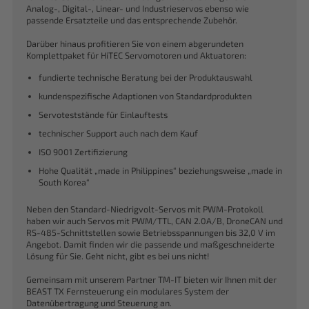
Analog-, Digital-, Linear- und Industrieservos ebenso wie
passende Ersatzteile und das entsprechende Zubehör.
Darüber hinaus profitieren Sie von einem abgerundeten
Komplettpaket für HiTEC Servomotoren und Aktuatoren:
fundierte technische Beratung bei der Produktauswahl
kundenspezifische Adaptionen von Standardprodukten
Servoteststände für Einlauftests
technischer Support auch nach dem Kauf
ISO 9001 Zertifizierung
Hohe Qualität „made in Philippines“ beziehungsweise „made in
South Korea“
Neben den Standard-Niedrigvolt-Servos mit PWM-Protokoll
haben wir auch Servos mit PWM/TTL, CAN 2.0A/B, DroneCAN und
RS-485-Schnittstellen sowie Betriebsspannungen bis 32,0 V im
Angebot. Damit finden wir die passende und maßgeschneiderte
Lösung für Sie. Geht nicht, gibt es bei uns nicht!
Gemeinsam mit unserem Partner TM-IT bieten wir Ihnen mit der
BEAST TX Fernsteuerung ein modulares System der
Datenübertragung und Steuerung an.