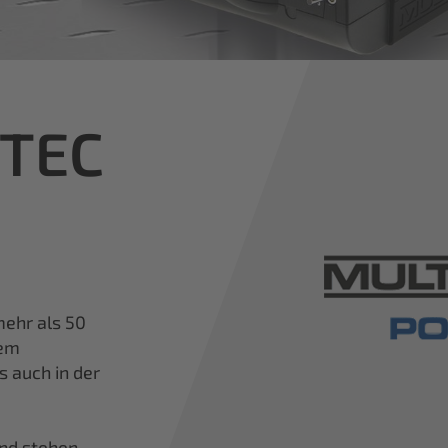
iTEC
ehr als 50
nem
s auch in der
und stehen