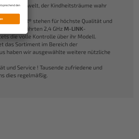
er Modellflugwelt, der Kindheitsträume wahr
aus
ELAPOR®
stehen für höchste Qualität und
Jahren bewährten 2,4 GHz
M-LINK
-
s die volle Kontrolle über ihr Modell.
et das Sortiment im Bereich der
aus haben wir ausgewählte weitere nützliche
tät und Service ! Tausende zufriedene und
ns dies regelmäßig.