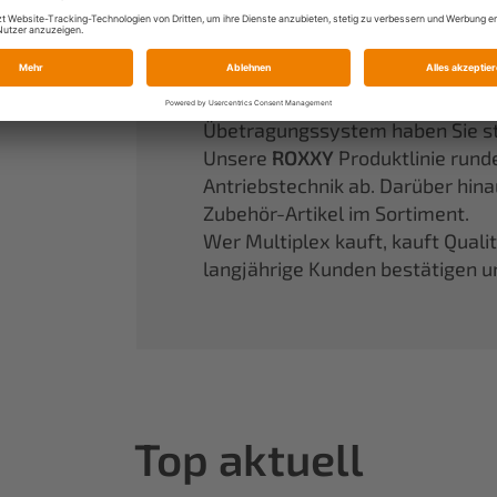
Ein fest etablierter Begriff in d
werden läßt.
Unsere Partikelschaummodelle 
Performance. Mit unserem seit 
Übetragungssystem haben Sie stet
Unsere
ROXXY
Produktlinie rund
Antriebstechnik ab. Darüber hin
Zubehör-Artikel im Sortiment.
Wer Multiplex kauft, kauft Quali
langjährige Kunden bestätigen u
Top aktuell