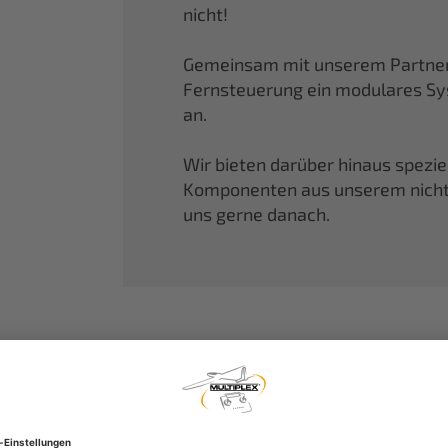
nicht!
Gemeinsam mit unserem Partner 
Fernsteuerung ein modulares S
an.
Wir bieten darüber hinaus spezi
Komponenten aus unserem nicht f
uns gerne danach.
MULTIPLEX