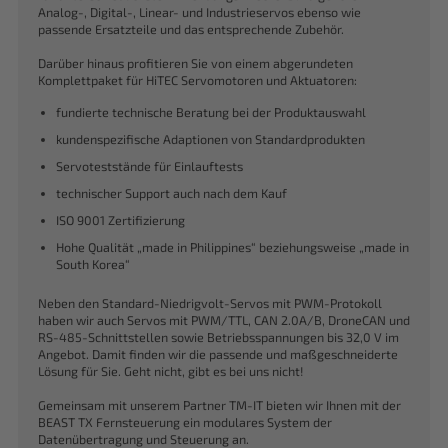
Analog-, Digital-, Linear- und Industrieservos ebenso wie
passende Ersatzteile und das entsprechende Zubehör.
Darüber hinaus profitieren Sie von einem abgerundeten
Komplettpaket für HiTEC Servomotoren und Aktuatoren:
fundierte technische Beratung bei der Produktauswahl
kundenspezifische Adaptionen von Standardprodukten
Servoteststände für Einlauftests
technischer Support auch nach dem Kauf
ISO 9001 Zertifizierung
Hohe Qualität „made in Philippines“ beziehungsweise „made in
South Korea“
Neben den Standard-Niedrigvolt-Servos mit PWM-Protokoll
haben wir auch Servos mit PWM/TTL, CAN 2.0A/B, DroneCAN und
RS-485-Schnittstellen sowie Betriebsspannungen bis 32,0 V im
Angebot. Damit finden wir die passende und maßgeschneiderte
Lösung für Sie. Geht nicht, gibt es bei uns nicht!
Gemeinsam mit unserem Partner TM-IT bieten wir Ihnen mit der
BEAST TX Fernsteuerung ein modulares System der
Datenübertragung und Steuerung an.