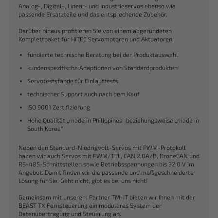
Analog-, Digital-, Linear- und Industrieservos ebenso wie
passende Ersatzteile und das entsprechende Zubehör.
Darüber hinaus profitieren Sie von einem abgerundeten
Komplettpaket für HiTEC Servomotoren und Aktuatoren:
fundierte technische Beratung bei der Produktauswahl
kundenspezifische Adaptionen von Standardprodukten
Servoteststände für Einlauftests
technischer Support auch nach dem Kauf
ISO 9001 Zertifizierung
Hohe Qualität „made in Philippines“ beziehungsweise „made in
South Korea“
Neben den Standard-Niedrigvolt-Servos mit PWM-Protokoll
haben wir auch Servos mit PWM/TTL, CAN 2.0A/B, DroneCAN und
RS-485-Schnittstellen sowie Betriebsspannungen bis 32,0 V im
Angebot. Damit finden wir die passende und maßgeschneiderte
Lösung für Sie. Geht nicht, gibt es bei uns nicht!
Gemeinsam mit unserem Partner TM-IT bieten wir Ihnen mit der
BEAST TX Fernsteuerung ein modulares System der
Datenübertragung und Steuerung an.