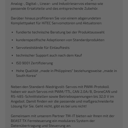
Analog-, Digital-, Linear- und Industrieservos ebenso wie
passende Ersatzteile und das entsprechende Zubehör.
Darüber hinaus profitieren Sie von einem abgerundeten
Komplettpaket für HiTEC Servomotoren und Aktuatoren:
fundierte technische Beratung bei der Produktauswahl
kundenspezifische Adaptionen von Standardprodukten
Servoteststände für Einlauftests
technischer Support auch nach dem Kauf
ISO 9001 Zertifizierung
Hohe Qualität „made in Philippines“ beziehungsweise „made in
South Korea“
Neben den Standard-Niedrigvolt-Servos mit PWM-Protokoll
haben wir auch Servos mit PWM/TTL, CAN 2.0A/B, DroneCAN und
RS-485-Schnittstellen sowie Betriebsspannungen bis 32,0 V im
Angebot. Damit finden wir die passende und maßgeschneiderte
Lösung für Sie. Geht nicht, gibt es bei uns nicht!
Gemeinsam mit unserem Partner TM-IT bieten wir Ihnen mit der
BEAST TX Fernsteuerung ein modulares System der
Datenübertragung und Steuerung an.