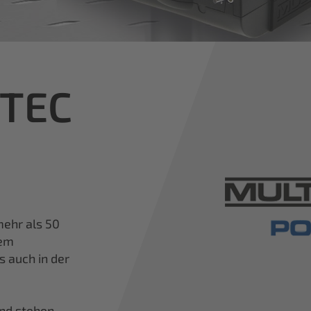
iTEC
ehr als 50
nem
s auch in der
und stehen