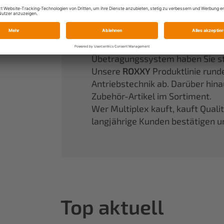
Ein fest etablierter Begriff in d
werden läßt.
Unsere Partikelschaummodelle 
Performance. Mit unserem seit 
Übetragungssystem haben Sie stet
Unsere
ROXXY
Produktlinie rund
Antriebstechnik ab. Darüber hin
Zubehör-Artikel im Sortiment.
Wer Multiplex kauft, kauft Quali
langjährige Kunden bestätigen u
Top aktuell