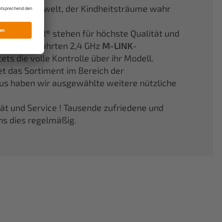
er Modellflugwelt, der Kindheitsträume wahr
aus
ELAPOR®
stehen für höchste Qualität und
Jahren bewährten 2,4 GHz
M-LINK
-
s die volle Kontrolle über ihr Modell.
et das Sortiment im Bereich der
aus haben wir ausgewählte weitere nützliche
tät und Service ! Tausende zufriedene und
ns dies regelmäßig.