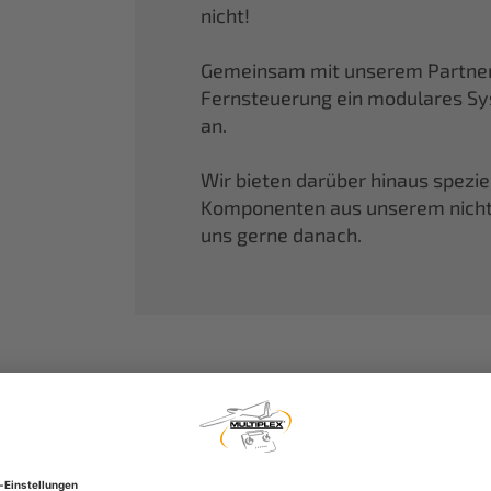
nicht!
Gemeinsam mit unserem Partner 
Fernsteuerung ein modulares S
an.
Wir bieten darüber hinaus spezi
Komponenten aus unserem nicht f
uns gerne danach.
MULTIPLEX