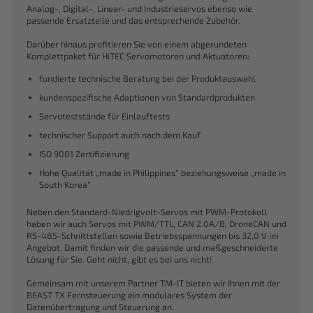
Analog-, Digital-, Linear- und Industrieservos ebenso wie
passende Ersatzteile und das entsprechende Zubehör.
Darüber hinaus profitieren Sie von einem abgerundeten
Komplettpaket für HiTEC Servomotoren und Aktuatoren:
fundierte technische Beratung bei der Produktauswahl
kundenspezifische Adaptionen von Standardprodukten
Servoteststände für Einlauftests
technischer Support auch nach dem Kauf
ISO 9001 Zertifizierung
Hohe Qualität „made in Philippines“ beziehungsweise „made in
South Korea“
Neben den Standard-Niedrigvolt-Servos mit PWM-Protokoll
haben wir auch Servos mit PWM/TTL, CAN 2.0A/B, DroneCAN und
RS-485-Schnittstellen sowie Betriebsspannungen bis 32,0 V im
Angebot. Damit finden wir die passende und maßgeschneiderte
Lösung für Sie. Geht nicht, gibt es bei uns nicht!
Gemeinsam mit unserem Partner TM-IT bieten wir Ihnen mit der
BEAST TX Fernsteuerung ein modulares System der
Datenübertragung und Steuerung an.