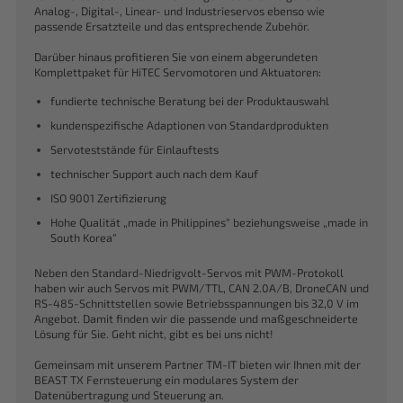
Analog-, Digital-, Linear- und Industrieservos ebenso wie
passende Ersatzteile und das entsprechende Zubehör.
Darüber hinaus profitieren Sie von einem abgerundeten
Komplettpaket für HiTEC Servomotoren und Aktuatoren:
fundierte technische Beratung bei der Produktauswahl
kundenspezifische Adaptionen von Standardprodukten
Servoteststände für Einlauftests
technischer Support auch nach dem Kauf
ISO 9001 Zertifizierung
Hohe Qualität „made in Philippines“ beziehungsweise „made in
South Korea“
Neben den Standard-Niedrigvolt-Servos mit PWM-Protokoll
haben wir auch Servos mit PWM/TTL, CAN 2.0A/B, DroneCAN und
RS-485-Schnittstellen sowie Betriebsspannungen bis 32,0 V im
Angebot. Damit finden wir die passende und maßgeschneiderte
Lösung für Sie. Geht nicht, gibt es bei uns nicht!
Gemeinsam mit unserem Partner TM-IT bieten wir Ihnen mit der
BEAST TX Fernsteuerung ein modulares System der
Datenübertragung und Steuerung an.