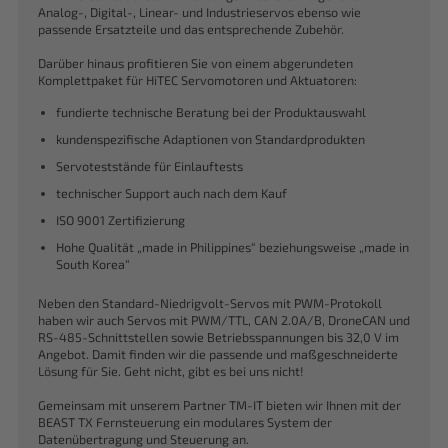
Analog-, Digital-, Linear- und Industrieservos ebenso wie
passende Ersatzteile und das entsprechende Zubehör.
Darüber hinaus profitieren Sie von einem abgerundeten
Komplettpaket für HiTEC Servomotoren und Aktuatoren:
fundierte technische Beratung bei der Produktauswahl
kundenspezifische Adaptionen von Standardprodukten
Servoteststände für Einlauftests
technischer Support auch nach dem Kauf
ISO 9001 Zertifizierung
Hohe Qualität „made in Philippines“ beziehungsweise „made in
South Korea“
Neben den Standard-Niedrigvolt-Servos mit PWM-Protokoll
haben wir auch Servos mit PWM/TTL, CAN 2.0A/B, DroneCAN und
RS-485-Schnittstellen sowie Betriebsspannungen bis 32,0 V im
Angebot. Damit finden wir die passende und maßgeschneiderte
Lösung für Sie. Geht nicht, gibt es bei uns nicht!
Gemeinsam mit unserem Partner TM-IT bieten wir Ihnen mit der
BEAST TX Fernsteuerung ein modulares System der
Datenübertragung und Steuerung an.