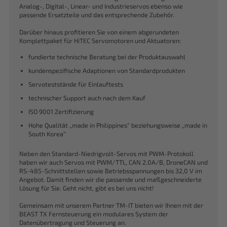
Analog-, Digital-, Linear- und Industrieservos ebenso wie
passende Ersatzteile und das entsprechende Zubehör.
Darüber hinaus profitieren Sie von einem abgerundeten
Komplettpaket für HiTEC Servomotoren und Aktuatoren:
fundierte technische Beratung bei der Produktauswahl
kundenspezifische Adaptionen von Standardprodukten
Servoteststände für Einlauftests
technischer Support auch nach dem Kauf
ISO 9001 Zertifizierung
Hohe Qualität „made in Philippines“ beziehungsweise „made in
South Korea“
Neben den Standard-Niedrigvolt-Servos mit PWM-Protokoll
haben wir auch Servos mit PWM/TTL, CAN 2.0A/B, DroneCAN und
RS-485-Schnittstellen sowie Betriebsspannungen bis 32,0 V im
Angebot. Damit finden wir die passende und maßgeschneiderte
Lösung für Sie. Geht nicht, gibt es bei uns nicht!
Gemeinsam mit unserem Partner TM-IT bieten wir Ihnen mit der
BEAST TX Fernsteuerung ein modulares System der
Datenübertragung und Steuerung an.