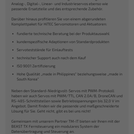
Analog-, Digital-, Linear- und Industrieservos ebenso wie
passende Ersatzteile und das entsprechende Zubehör.
Darüber hinaus profitieren Sie von einem abgerundeten
Komplettpaket für HiTEC Servomotoren und Aktuatoren:
fundierte technische Beratung bei der Produktauswahl
kundenspezifische Adaptionen von Standardprodukten
Servoteststände für Einlauftests
technischer Support auch nach dem Kauf
ISO 9001 Zertifizierung
Hohe Qualität „made in Philippines“ beziehungsweise „made in
South Korea“
Neben den Standard-Niedrigvolt-Servos mit PWM-Protokoll
haben wir auch Servos mit PWM/TTL, CAN 2.0A/B, DroneCAN und
RS-485-Schnittstellen sowie Betriebsspannungen bis 32,0 V im
Angebot. Damit finden wir die passende und maßgeschneiderte
Lösung für Sie. Geht nicht, gibt es bei uns nicht!
Gemeinsam mit unserem Partner TM-IT bieten wir Ihnen mit der
BEAST TX Fernsteuerung ein modulares System der
Datenübertragung und Steuerung an.