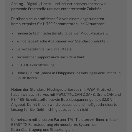
Analog-, Digital-, Linear- und Industrieservos ebenso wie
passende Ersatzteile und das entsprechende Zubehör.
Darüber hinaus profitieren Sie von einem abgerundeten
Komplettpaket für HiTEC Servomotoren und Aktuatoren:
fundierte technische Beratung bei der Produktauswahl
kundenspezifische Adaptionen von Standardprodukten
Servoteststände für Einlauftests
technischer Support auch nach dem Kauf
ISO 9001 Zertifizierung
Hohe Qualität „made in Philippines“ beziehungsweise „made in
South Korea“
Neben den Standard-Niedrigvolt-Servos mit PWM-Protokoll
haben wir auch Servos mit PWM/TTL, CAN 2.0A/B, DroneCAN und
RS-485-Schnittstellen sowie Betriebsspannungen bis 32,0 V im
Angebot. Damit finden wir die passende und maßgeschneiderte
Lösung für Sie. Geht nicht, gibt es bei uns nicht!
Gemeinsam mit unserem Partner TM-IT bieten wir Ihnen mit der
BEAST TX Fernsteuerung ein modulares System der
Datenübertragung und Steuerung an.