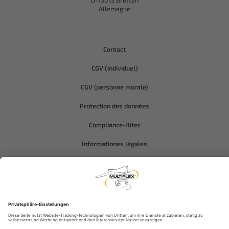
D-75015 Bretten
Allemagne
Contact
CGV (individuel)
CGV (personne morale)
Protection des données
Compliance-Hitec
Informationes légales