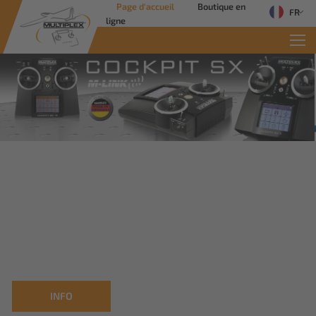
Page d'accueil
Boutique en
FR
ligne
Commerc
Des solutions inn
applications indus
Savoir plus