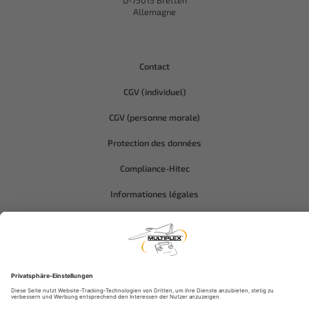
D-75015 Bretten
Allemagne
Contact
CGV (individuel)
CGV (personne morale)
Protection des données
Compliance-Hitec
Informationes légales