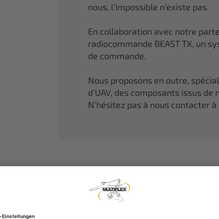
nous, l’impossible n’existe pas.
En collaboration avec notre part
radiocommande BEAST TX, un sys
de commande.
Nous proposons en outre, spécia
d’UAV, des composants issus de n
N’hésitez pas à nous contacter à 
MULTIPLEX