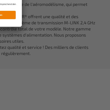
ns le monde de l'aéromodélisme, qui permet
lité.
ée ELAPOR® offrent une qualité et des
 notre système de transmission M-LINK 2,4 GHz
e contrôle total de votre modèle. Notre gamme
 systèmes d'alimentation. Nous proposons
oires utiles.
z qualité et service ! Des milliers de clients
t régulièrement.