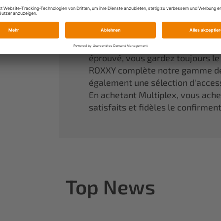
Une référence incontournable da
aux rêves d'enfant de devenir réa
Nos modèles en mousse agglomér
performances optimales. Grâce à
éprouvé, vous gardez toujours l
ROXXY complète notre gamme de
également une sélection d'access
En achetant Multiplex, vous achete
satisfaits et fidèles le confirmen
Top News