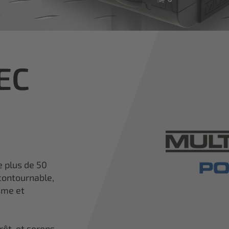
TEC
e plus de 50
contournable,
sme et
rêt, et serons