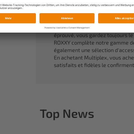
Une référence incontournable da
aux rêves d'enfant de devenir réa
Nos modèles en mousse agglomér
performances optimales. Grâce à
éprouvé, vous gardez toujours l
ROXXY complète notre gamme de
également une sélection d'access
En achetant Multiplex, vous achete
satisfaits et fidèles le confirmen
Top News