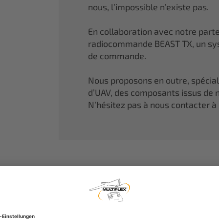
nous, l’impossible n’existe pas.
En collaboration avec notre part
radiocommande BEAST TX, un sys
de commande.
Nous proposons en outre, spécia
d’UAV, des composants issus de n
N’hésitez pas à nous contacter à 
MULTIPLEX