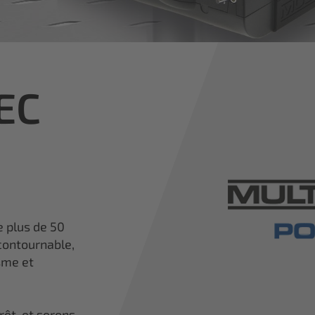
TEC
e plus de 50
contournable,
sme et
rêt, et serons