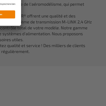
ns le monde de l'aéromodélisme, qui permet
lité.
ée ELAPOR® offrent une qualité et des
 notre système de transmission M-LINK 2,4 GHz
e contrôle total de votre modèle. Notre gamme
 systèmes d'alimentation. Nous proposons
oires utiles.
z qualité et service ! Des milliers de clients
t régulièrement.