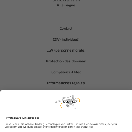
D-75015 Bretten
Allemagne
Contact
CGV (individuel)
CGV (personne morale)
Protection des données
Compliance-Hitec
Informationes légales