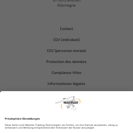
D-75015 Bretten
Allemagne
Contact
CGV (individuel)
CGV (personne morale)
Protection des données
Compliance-Hitec
Informationes légales