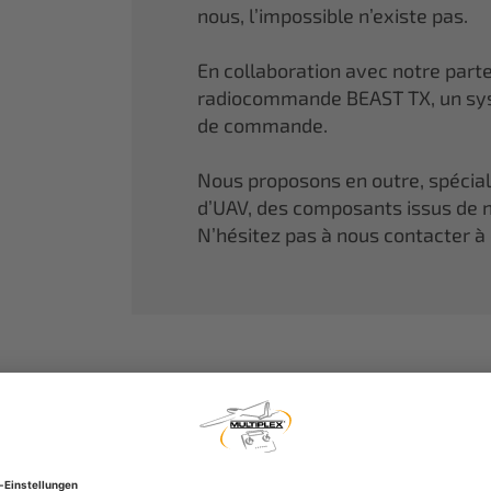
nous, l’impossible n’existe pas.
En collaboration avec notre part
radiocommande BEAST TX, un sys
de commande.
Nous proposons en outre, spécia
d’UAV, des composants issus de n
N’hésitez pas à nous contacter à 
MULTIPLEX