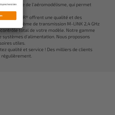
ns le monde de l'aéromodélisme, qui permet
lité.
ée ELAPOR® offrent une qualité et des
 notre système de transmission M-LINK 2,4 GHz
e contrôle total de votre modèle. Notre gamme
 systèmes d'alimentation. Nous proposons
oires utiles.
z qualité et service ! Des milliers de clients
t régulièrement.