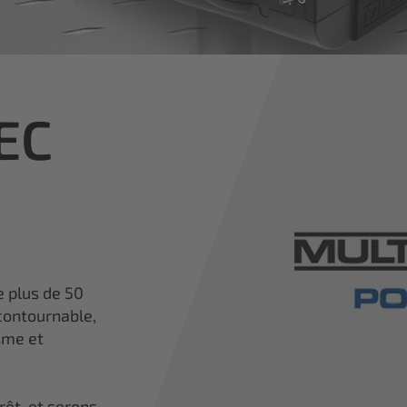
TEC
e plus de 50
contournable,
sme et
rêt, et serons