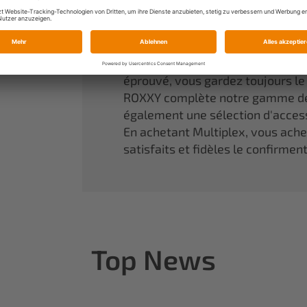
Une référence incontournable da
aux rêves d'enfant de devenir réa
Nos modèles en mousse agglomér
performances optimales. Grâce à
éprouvé, vous gardez toujours l
ROXXY complète notre gamme de
également une sélection d'access
En achetant Multiplex, vous achete
satisfaits et fidèles le confirmen
Top News