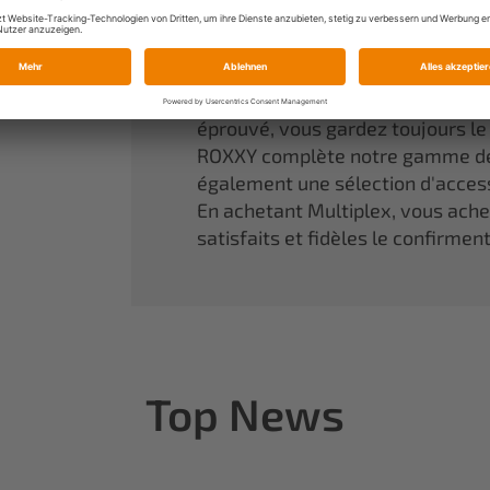
Une référence incontournable da
aux rêves d'enfant de devenir réa
Nos modèles en mousse agglomér
performances optimales. Grâce à
éprouvé, vous gardez toujours l
ROXXY complète notre gamme de
également une sélection d'access
En achetant Multiplex, vous achete
satisfaits et fidèles le confirmen
Top News