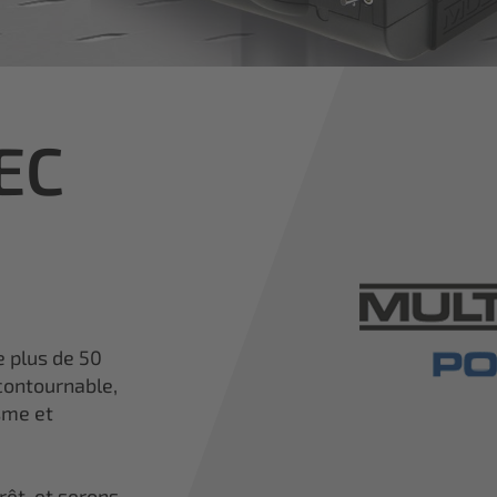
TEC
e plus de 50
contournable,
sme et
rêt, et serons