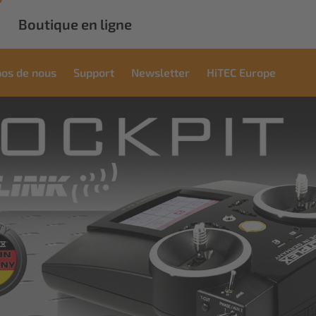
Boutique en ligne
pos de nous
Support
Newsletter
HiTEC Europe
cial
ons
pour les