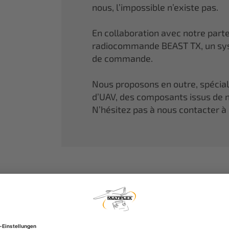
nous, l’impossible n’existe pas.
En collaboration avec notre part
radiocommande BEAST TX, un sys
de commande.
Nous proposons en outre, spécia
d’UAV, des composants issus de n
N’hésitez pas à nous contacter à 
MULTIPLEX