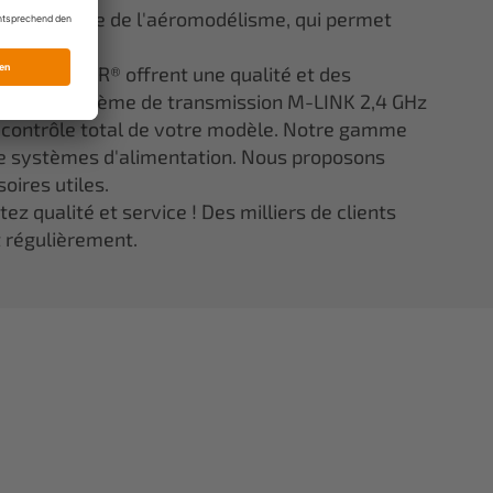
ns le monde de l'aéromodélisme, qui permet
lité.
ée ELAPOR® offrent une qualité et des
 notre système de transmission M-LINK 2,4 GHz
e contrôle total de votre modèle. Notre gamme
 systèmes d'alimentation. Nous proposons
oires utiles.
z qualité et service ! Des milliers de clients
t régulièrement.