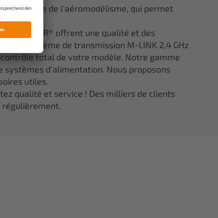
ns le monde de l'aéromodélisme, qui permet
lité.
ée ELAPOR® offrent une qualité et des
 notre système de transmission M-LINK 2,4 GHz
e contrôle total de votre modèle. Notre gamme
 systèmes d'alimentation. Nous proposons
oires utiles.
z qualité et service ! Des milliers de clients
t régulièrement.