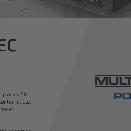
TEC
e plus de 50
contournable,
sme et
rêt, et serons