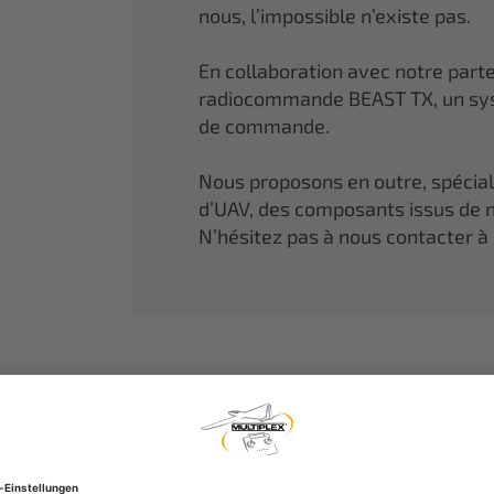
nous, l’impossible n’existe pas.
En collaboration avec notre part
radiocommande BEAST TX, un sys
de commande.
Nous proposons en outre, spécia
d’UAV, des composants issus de n
N’hésitez pas à nous contacter à 
MULTIPLEX