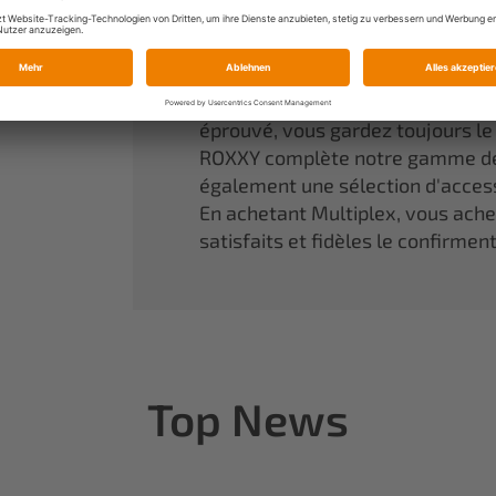
Une référence incontournable da
aux rêves d'enfant de devenir réa
Nos modèles en mousse agglomér
performances optimales. Grâce à
éprouvé, vous gardez toujours l
ROXXY complète notre gamme de
également une sélection d'access
En achetant Multiplex, vous achete
satisfaits et fidèles le confirmen
Top News