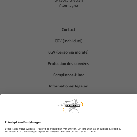
D-75015 Bretten
Allemagne
Contact
CGV (individuel)
CGV (personne morale)
Protection des données
Compliance-Hitec
Informationes légales