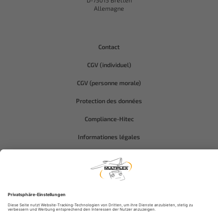
D-75015 Bretten
Allemagne
Contact
CGV (individuel)
CGV (personne morale)
Protection des données
Compliance-Hitec
Informationes légales