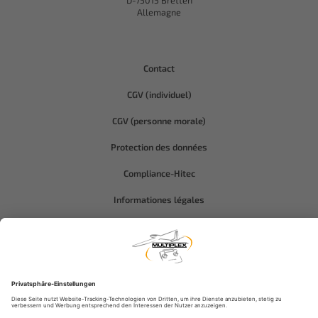
D-75015 Bretten
Allemagne
Contact
CGV (individuel)
CGV (personne morale)
Protection des données
Compliance-Hitec
Informationes légales