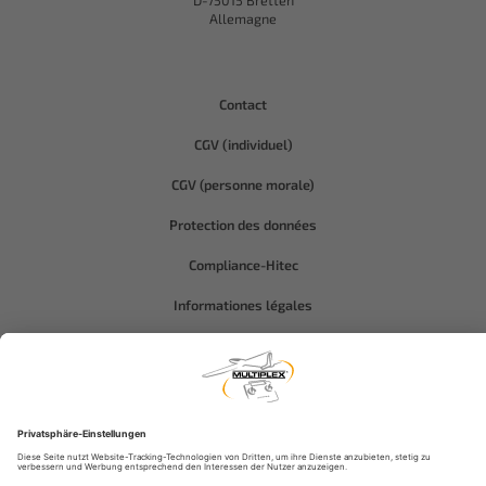
D-75015 Bretten
Allemagne
Contact
CGV (individuel)
CGV (personne morale)
Protection des données
Compliance-Hitec
Informationes légales