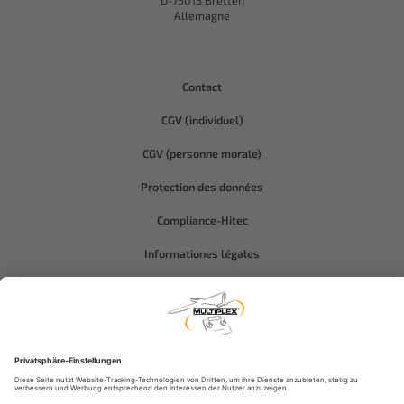
D-75015 Bretten
Allemagne
Contact
CGV (individuel)
CGV (personne morale)
Protection des données
Compliance-Hitec
Informationes légales