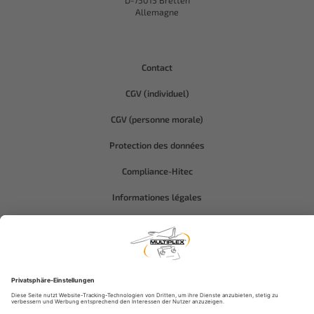
D-75015 Bretten
Allemagne
Contact
CGV (individuel)
CGV (personne morale)
Protection des données
Compliance-Hitec
Informationes légales