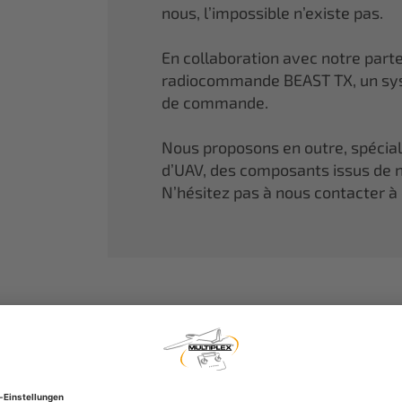
nous, l’impossible n’existe pas.
En collaboration avec notre part
radiocommande BEAST TX, un sys
de commande.
Nous proposons en outre, spécia
d’UAV, des composants issus de n
N’hésitez pas à nous contacter à 
MULTIPLEX