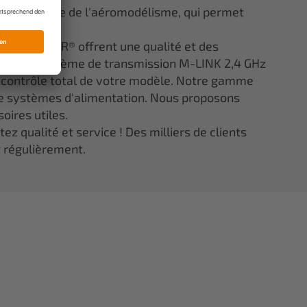
ns le monde de l'aéromodélisme, qui permet
lité.
ée ELAPOR® offrent une qualité et des
 notre système de transmission M-LINK 2,4 GHz
e contrôle total de votre modèle. Notre gamme
 systèmes d'alimentation. Nous proposons
oires utiles.
z qualité et service ! Des milliers de clients
t régulièrement.