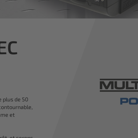
TEC
e plus de 50
contournable,
sme et
rêt, et serons