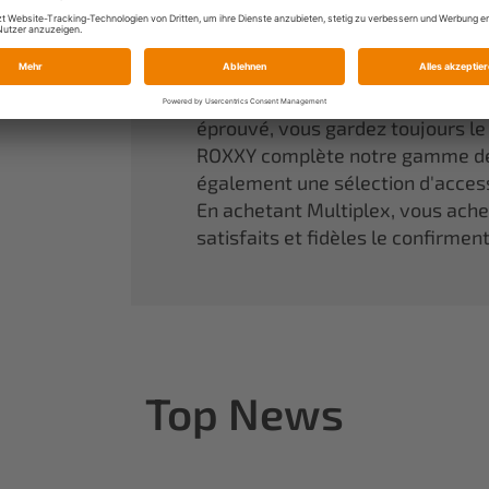
Une référence incontournable da
aux rêves d'enfant de devenir réa
Nos modèles en mousse agglomér
performances optimales. Grâce à
éprouvé, vous gardez toujours l
ROXXY complète notre gamme de
également une sélection d'access
En achetant Multiplex, vous achete
satisfaits et fidèles le confirmen
Top News